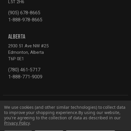
L5T 2H6
(905) 678-8665
1-888-978-8665
ALBERTA
2930 51 Ave NW #25
Edmonton, Alberta
T6P 0E1
(780) 461-5717
1-888-771-9009
We use cookies (and other similar technologies) to collect data
to improve your shopping experience.
By using our website,
you're agreeing to the collection of data as described in our
Privacy Policy
.
Politique de confidentialité
Rapport sur le projet de loi S-211