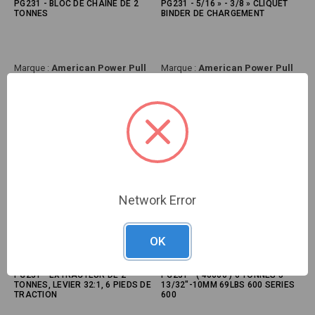
PG231 - BLOC DE CHAÎNE DE 2
PG231 - 5/16 » - 3/8 » CLIQUET
TONNES
BINDER DE CHARGEMENT
Marque :
American Power Pull
Marque :
American Power Pull
SKU#:
APP-420
SKU#:
APP-13070
Network Error
OK
PG231 - EXTRACTEUR DE 2
PG231 - ( 40660 ) 6 TONNES 5'
TONNES, LEVIER 32:1, 6 PIEDS DE
13/32"-10MM 69LBS 600 SERIES
TRACTION
600