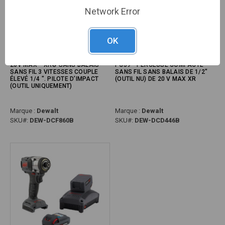
Network Error
OK
20V MAX * XR® SANS BALAIS
PG59 - PERCEUSE COMPACTE
SANS FIL 3 VITESSES COUPLE
SANS FIL SANS BALAIS DE 1/2"
ÉLEVÉ 1/4 ". PILOTE D’IMPACT
(OUTIL NU) DE 20 V MAX XR
(OUTIL UNIQUEMENT)
Marque :
Dewalt
Marque :
Dewalt
SKU#:
DEW-DCF860B
SKU#:
DEW-DCD446B