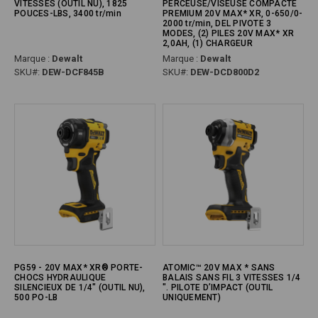
VITESSES (OUTIL NU), 1825
PERCEUSE/VISEUSE COMPACTE
POUCES-LBS, 3400 tr/min
PREMIUM 20V MAX* XR, 0-650/0-
2000 tr/min, DEL PIVOTE 3
MODES, (2) PILES 20V MAX* XR
2,0AH, (1) CHARGEUR
Marque :
Dewalt
Marque :
Dewalt
SKU#:
DEW-DCF845B
SKU#:
DEW-DCD800D2
PG59 - 20V MAX* XR® PORTE-
ATOMIC™ 20V MAX * SANS
CHOCS HYDRAULIQUE
BALAIS SANS FIL 3 VITESSES 1/4
SILENCIEUX DE 1/4" (OUTIL NU),
". PILOTE D’IMPACT (OUTIL
500 PO-LB
UNIQUEMENT)