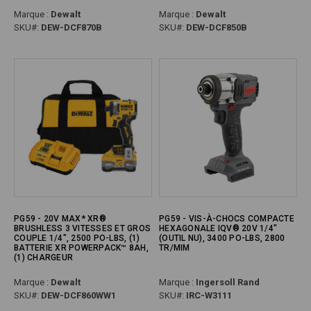
Marque :
Dewalt
Marque :
Dewalt
SKU#:
DEW-DCF870B
SKU#:
DEW-DCF850B
PG59 - 20V MAX* XR®
PG59 - VIS-À-CHOCS COMPACTE
BRUSHLESS 3 VITESSES ET GROS
HEXAGONALE IQV® 20V 1/4"
COUPLE 1/4", 2500 PO-LBS, (1)
(OUTIL NU), 3400 PO-LBS, 2800
BATTERIE XR POWERPACK™ 8AH,
TR/MIM
(1) CHARGEUR
Marque :
Dewalt
Marque :
Ingersoll Rand
SKU#:
DEW-DCF860WW1
SKU#:
IRC-W3111