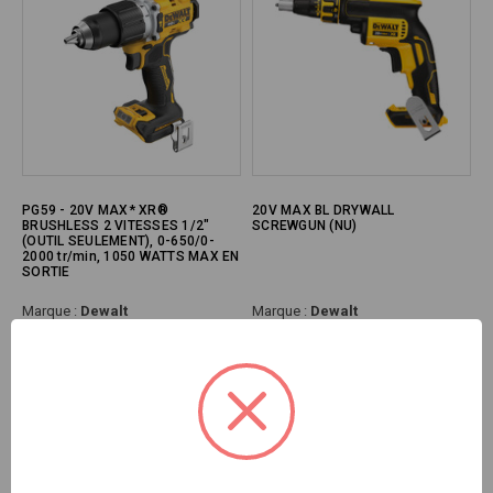
PG59 - 20V MAX* XR®
20V MAX BL DRYWALL
BRUSHLESS 2 VITESSES 1/2"
SCREWGUN (NU)
(OUTIL SEULEMENT), 0-650/0-
2000 tr/min, 1050 WATTS MAX EN
SORTIE
Marque :
Dewalt
Marque :
Dewalt
SKU#:
DEW-DCD806B
SKU#:
DEW-DCF630B