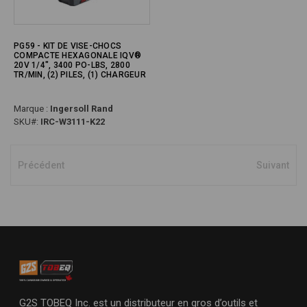
PG59 - KIT DE VISE-CHOCS
COMPACTE HEXAGONALE IQV®
20V 1/4", 3400 PO-LBS, 2800
TR/MIN, (2) PILES, (1) CHARGEUR
Marque :
Ingersoll Rand
SKU#:
IRC-W3111-K22
Précédent
Suivant
G2S TOBEQ Inc. est un distributeur en gros d’outils et