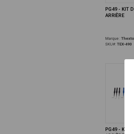
PG49 - KIT 
ARRIÈRE
Marque :
Thext
SKU#:
TEX-490
PG49 - KIT 