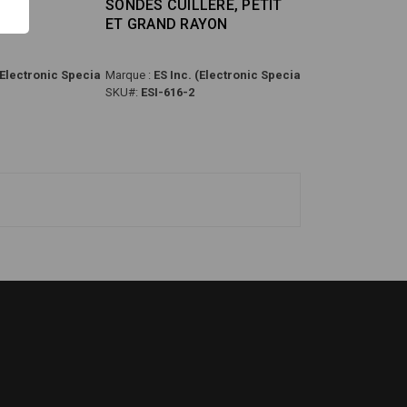
SONDES CUILLÈRE, PETIT
ET GRAND RAYON
(Electronic Specialties)
Marque :
ES Inc. (Electronic Specialties)
SKU#:
ESI-616-2