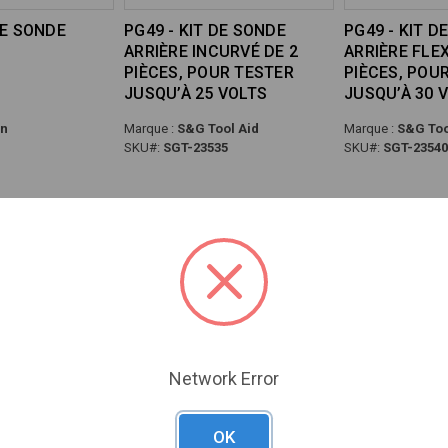
DE SONDE
PG49 - KIT DE SONDE
PG49 - KIT D
ARRIÈRE INCURVÉ DE 2
ARRIÈRE FLEX
PIÈCES, POUR TESTER
PIÈCES, POU
JUSQU’À 25 VOLTS
JUSQU’À 30 
on
Marque :
S&G Tool Aid
Marque :
S&G Too
SKU#:
SGT-23535
SKU#:
SGT-23540
Network Error
DE SONDE
PG49 - KIT DE SONDE
KIT DE SOND
OK