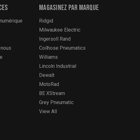
ces
Magasinez par marque
 numérique
Ridgid
Milwaukee Electric
Ingersoll Rand
-nous
Coilhose Pneumatics
te
Williams
Lincoln Industrial
Dewalt
MotoRad
BE XStream
Grey Pneumatic
View All