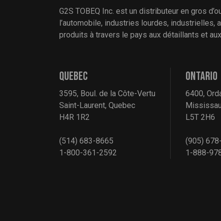
G2S TOBEQ Inc. est un distributeur en gros d’o
l’automobile, industries lourdes, industrielles,
produits à travers le pays aux détaillants et a
QUEBEC
ONTARIO
3595, Boul. de la Côte-Vertu
6400, Ord
Saint-Laurent, Quebec
Mississau
H4R 1R2
L5T 2H6
(514) 683-8665
(905) 678
1-800-361-2592
1-888-97