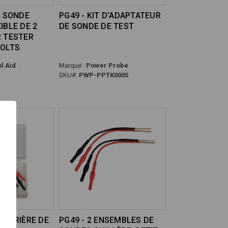
E SONDE
PG49 - KIT D’ADAPTATEUR
IBLE DE 2
DE SONDE DE TEST
R TESTER
VOLTS
l Aid
Marque :
Power Probe
SKU#:
PWP-PPTK0005
E ARRIÈRE DE
PG49 - 2 ENSEMBLES DE