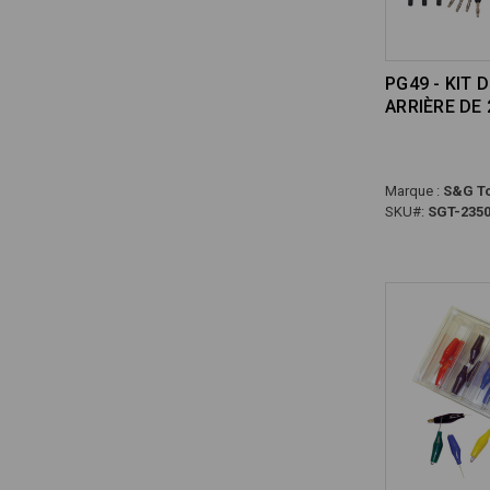
PG49 - KIT 
ARRIÈRE DE 
Marque :
S&G To
SKU#:
SGT-235