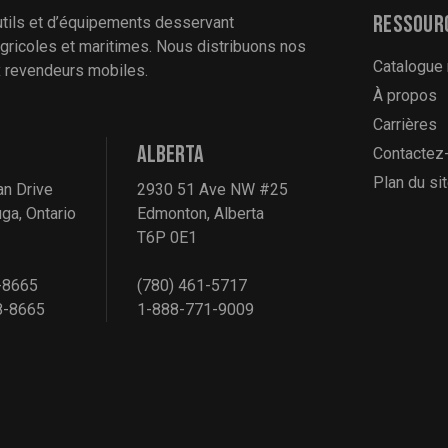
Ressour
utils et d’équipements desservant
 agricoles et maritimes. Nous distribuons nos
Catalogue
ux revendeurs mobiles.
À propos
Carrières
ALBERTA
Contactez
Plan du si
an Drive
2930 51 Ave NW #25
ga, Ontario
Edmonton, Alberta
T6P 0E1
-8665
(780) 461-5717
8-8665
1-888-771-9009