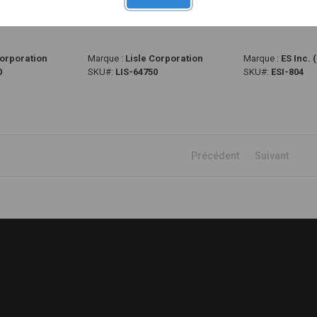
17 PIÈCES
ARRIÈRE DE 11 PIÈCES
10 PC
Corporation
Marque :
Lisle Corporation
Marque :
ES Inc. 
0
SKU#:
LIS-64750
SKU#:
ESI-804
Précédent
Suivant