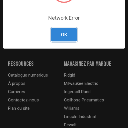
Network Error
G2S TOBEQ Inc. est un distributeur en gros d’outils et
d’équipements desservant l’automobile, industries lourdes,
industrielles, agricoles et maritimes. Nous distribuons nos
OK
produits à travers le pays aux détaillants et aux revendeurs
mobiles.
Ressources
Magasinez par marque
Catalogue numérique
Ridgid
À propos
Milwaukee Electric
Carrières
Ingersoll Rand
Contactez-nous
Coilhose Pneumatics
Plan du site
Williams
Lincoln Industrial
Dewalt