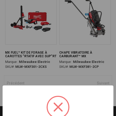
MX FUEL™ KIT DE FORAGE À
CHAPE VIBRATOIRE À
CAROTTES "RTATIF AVEC SUP"RT
CARBURANT™ MX
Marque :
Milwaukee Electric
Marque :
Milwaukee Electric
SKU#:
MLW-MXF301-2CXS
SKU#:
MLW-MXF381-2CP
Précédent
Suivant