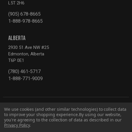
L5T 2H6
(905) 678-8665
1-888-978-8665
ALBERTA
2930 51 Ave NW #25
Edmonton, Alberta
T6P 0E1
(780) 461-5717
1-888-771-9009
We use cookies (and other similar technologies) to collect data
to improve your shopping experience.
By using our website,
you're agreeing to the collection of data as described in our
Privacy Policy
.
Politique de confidentialité
Rapport sur le projet de loi S-211