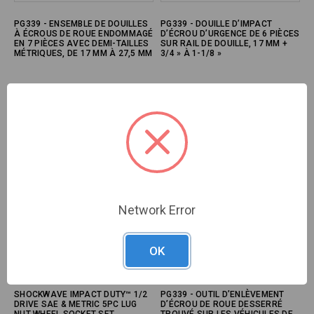
PG339 - ENSEMBLE DE DOUILLES
PG339 - DOUILLE D’IMPACT
À ÉCROUS DE ROUE ENDOMMAGÉ
D’ÉCROU D’URGENCE DE 6 PIÈCES
EN 7 PIÈCES AVEC DEMI-TAILLES
SUR RAIL DE DOUILLE, 17 MM +
MÉTRIQUES, DE 17 MM À 27,5 MM
3/4 » À 1-1/8 »
Marque :
CTA
Marque :
CTA
SKU#:
CTA-7307
SKU#:
CTA-8856
Network Error
OK
SHOCKWAVE IMPACT DUTY™ 1/2
PG339 - OUTIL D’ENLÈVEMENT
DRIVE SAE & METRIC 5PC LUG
D’ÉCROU DE ROUE DESSERRÉ