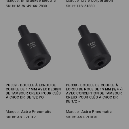
Marque :
Milwaukee Electric
Marque :
Lisle Corporation
SKU#:
MLW-49-66-7830
SKU#:
LIS-51330
PG339 - DOUILLE À ÉCROU DE
PG339 - DOUILLE DE COUPLE À
COUPLE DE 17 MM AVEC DESIGN
ÉCROU DE ROUE DE 19 MM (3/4 »)
DE TAMBOUR CREUX POUR CLÉS
AVEC CONCEPTION DE TAMBOUR
À CHOC DR. DE 1/2 PO
CREUX POUR CLÉS À CHOC DR.
DE 1/2 »
Marque :
Astro Pneumatic
Marque :
Astro Pneumatic
SKU#:
AST-71017L
SKU#:
AST-71019L