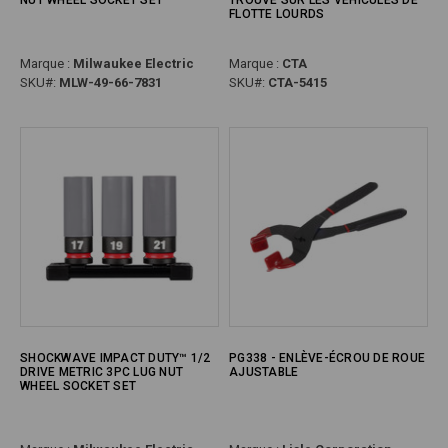
NUT WHEEL SOCKET SET
TROUVÉ SUR LES VÉHICULES DE
FLOTTE LOURDS
Marque :
Milwaukee Electric
Marque :
CTA
SKU#:
MLW-49-66-7831
SKU#:
CTA-5415
SHOCKWAVE IMPACT DUTY™ 1/2
PG338 - ENLÈVE-ÉCROU DE ROUE
DRIVE METRIC 3PC LUG NUT
AJUSTABLE
WHEEL SOCKET SET