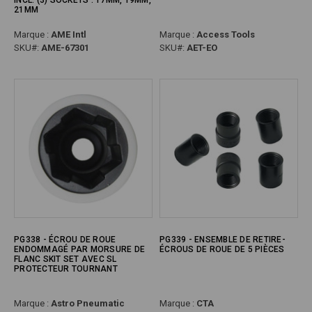
INCL. (3) SOCKETS : 17MM, 19MM,
21MM
Marque :
AME Intl
Marque :
Access Tools
SKU#:
AME-67301
SKU#:
AET-EO
PG338 - ÉCROU DE ROUE
PG339 - ENSEMBLE DE RETIRE-
ENDOMMAGÉ PAR MORSURE DE
ÉCROUS DE ROUE DE 5 PIÈCES
FLANC SKIT SET AVEC SL
PROTECTEUR TOURNANT
Marque :
Astro Pneumatic
Marque :
CTA