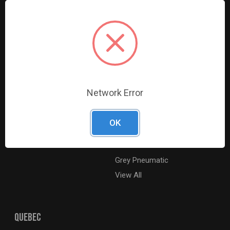
Ressources
Magasinez par marque
Catalogue numérique
Ridgid
À propos
Milwaukee Electric
Carrières
Ingersoll Rand
Contactez-nous
Coilhose Pneumatics
Plan du site
Williams
Network Error
Lincoln Industrial
Dewalt
OK
MotoRad
BE XStream
Grey Pneumatic
View All
QUEBEC